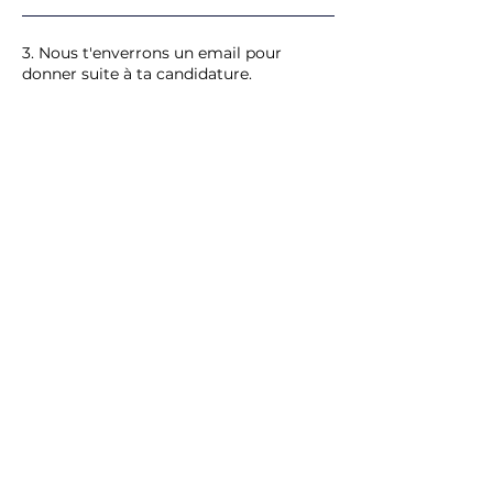
​​3. Nous t'enverrons un email pour
donner suite à ta candidature.
Inscription 2026
Miss Universe Germany
​Concours réunissant des candidates
allemandes.Tentez votre chance pour
devenir Miss Universe Germany.Une
aventure humaine riche en
découvertes et rencontres.​